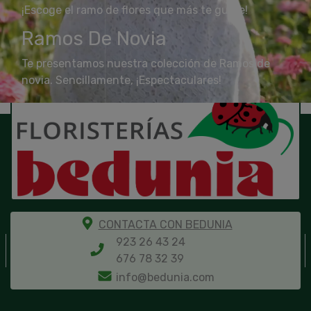
¡Escoge el ramo de flores que más te guste!
Ramos De Novia
Te presentamos nuestra colección de Ramos de
novia. Sencillamente, ¡Espectaculares!
CONTACTA CON BEDUNIA
923 26 43 24
676 78 32 39
info@bedunia.com