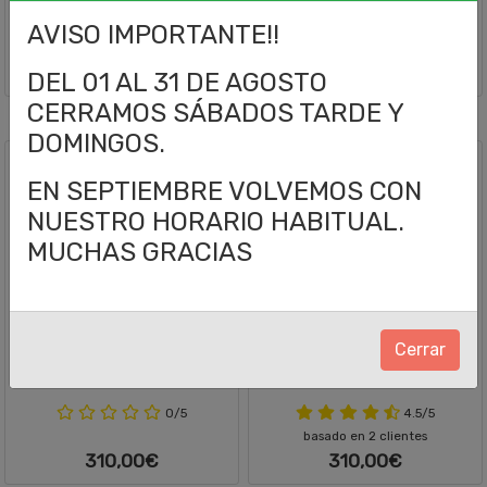
0/5
0/5
AVISO IMPORTANTE!!
55,00€
295,00€
DEL 01 AL 31 DE AGOSTO
CERRAMOS SÁBADOS TARDE Y
DOMINGOS.
EN SEPTIEMBRE VOLVEMOS CON
NUESTRO HORARIO HABITUAL.
MUCHAS GRACIAS
Corona 29
Corona 30
Cerrar
0/5
4.5/5
basado en 2 clientes
310,00€
310,00€