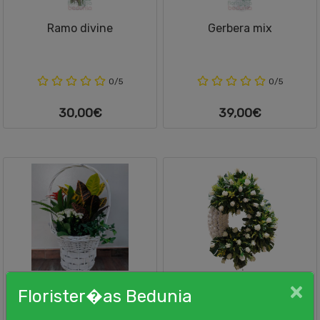
Ramo divine
Gerbera mix
0/5
0/5
30,00€
39,00€
Cesta de plantas variadas
Corona 27
Ce
Florister�as Bedunia
grande