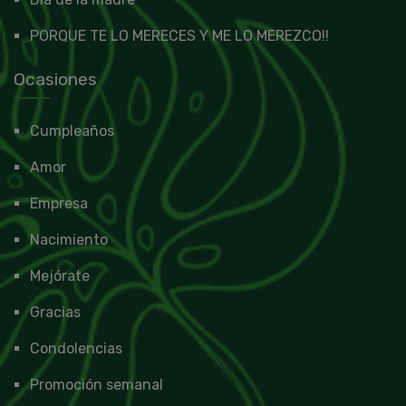
PORQUE TE LO MERECES Y ME LO MEREZCO!!
Ocasiones
Cumpleaños
Amor
Empresa
Nacimiento
Mejórate
Gracias
Condolencias
Promoción semanal