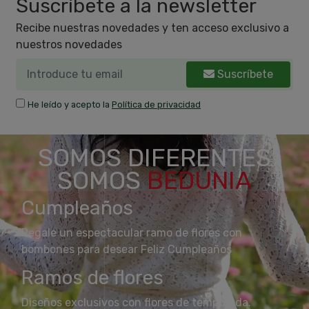
Suscríbete a la newsletter
Recibe nuestras novedades y ten acceso exclusivo a
nuestros novedades
Suscríbete
He leído y acepto la
Política de privacidad
SOMOS DIFERENTES
SOMOS
BEDUNIA
Cumpleaños
Regale un espectacular ramo de flores con
bombones para desear Feliz Cumpleaños
Ramos de flores
Diseños exclusivos con flores de temporada.